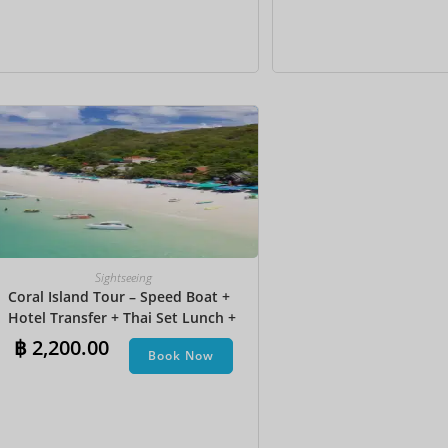
Sightseeing
Coral Island Tour – Speed Boat +
Hotel Transfer + Thai Set Lunch​ +
Parasailing + Jet Ski + Undersea
฿
2,200.00
Book Now
Walk + Banana Boat