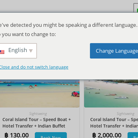
've detected you might be speaking a different language.
 you want to change to:
Ordinamento predefinito
English
Change Languag
Close and do not switch language
Sightseeing
Sightseeing
Coral Island Tour – Speed Boat +
Coral Island Tour – Sp
Hotel Transfer + Indian Buffet
Hotel Transfer + India
Lunch
Lunch​ + Parasailing + J
฿
130.00
฿
2,000.00
Book Now
B