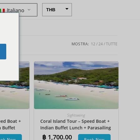
Italiano
THB
USD
CAD
EUR
MOSTRA:
12
24
TUTTE
e
AUD
CHF
CNY
DKK
GBP
HKD
Sightseeing
eed Boat +
Coral Island Tour – Speed Boat +
IDR
n Buffet
Indian Buffet Lunch + Parasailing
INR
et Ski +
+ Undersea Walk + Hotel Transfer
฿
1,700.00
ook Now
Book Now