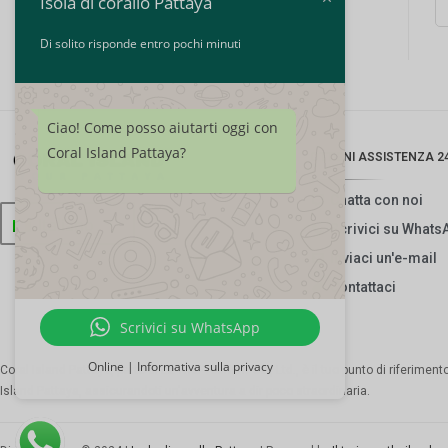
Isola di corallo Pattaya
Di solito risponde entro pochi minuti
Ciao! Come posso aiutarti oggi con
Coral Island Pattaya?
OTTIENI ASSISTENZA 24
7
Chatta con noi
Italiano
Scrivici su Whats
Inviaci un'e-mail
Contattaci
Scrivici su WhatsApp
Online | Informativa sulla privacy
Coral Island Pattaya, parte di
La Thai Tourism Co., Ltd.
, è il tuo punto di riferimen
Island Pattaya, assicurandoti un'avventura a dir poco straordinaria.