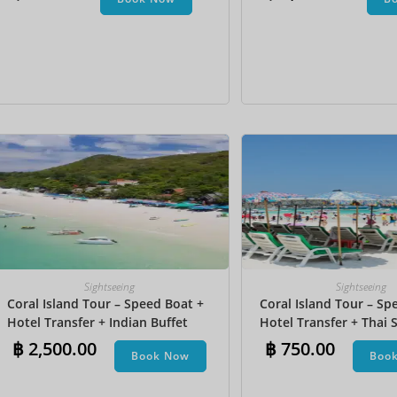
Undersea Walk + Bana
Sightseeing
Sightseeing
Coral Island Tour – Speed Boat +
Coral Island Tour – Sp
Hotel Transfer + Indian Buffet
Hotel Transfer + Thai S
Lunch​ + Parasailing + Jet Ski +
฿
2,500.00
฿
750.00
Book Now
Boo
Undersea Walk + Banana Boat +
Snorkeling