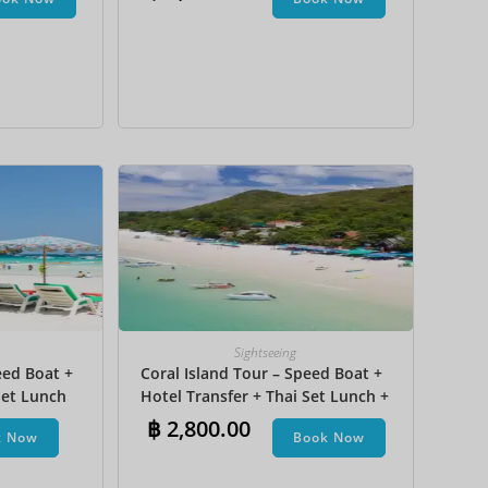
na Boat
JPY
KRW
MYR
NOK
NZD
PHP
SEK
SGD
TWD
Sightseeing
ZAR
eed Boat +
Coral Island Tour – Speed Boat +
et Lunch​
Hotel Transfer + Thai Set Lunch +
Parasailing + Jet Ski + Undersea
฿
2,800.00
k Now
Book Now
Walk + Banana Boat + Snorkeling