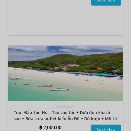
Book Now
Tham quan
Tour Đảo San Hô – Tàu cao tốc + Đưa đón khách
sạn + Bữa trưa buffet kiểu Ấn Độ + Dù lượn + Mô tô
nước + Đi bộ dưới biển + Thuyền chuối
฿
2,000.00
Book Now