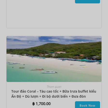
Tham quan
Tour đảo Coral – Tàu cao tốc + Bữa trưa buffet kiểu
Ấn Độ + Dù lượn + Đi bộ dưới biển + Đưa đón
khách sạn
฿
1,700.00
Book Now