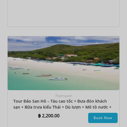
Tham quan
Tour Đảo San Hô – Tàu cao tốc + Đưa đón khách
sạn + Bữa trưa kiểu Thái + Dù lượn + Mô tô nước +
Đi bộ dưới biển + Thuyền chuối
฿
2,200.00
Book Now