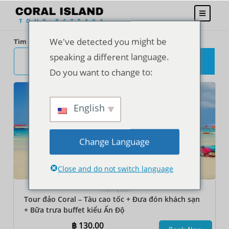
We've detected you might be
Tìm kiếm
speaking a different language.
TÌM
KIẾM
Do you want to change to:
English
Change Language
Close and do not switch language
Tham quan
Tour đảo Coral – Tàu cao tốc + Đưa đón khách sạn
+ Bữa trưa buffet kiểu Ấn Độ
฿
130.00