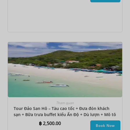
Tham quan
Tour Đảo San Hô – Tàu cao tốc + Đưa đón khách
sạn + Bữa trưa buffet kiểu Ấn Độ + Dù lượn + Mô tô
nước + Đi bộ dưới biển + Thuyền chuối + Lặn ngắm
฿
2,500.00
Book Now
san hô