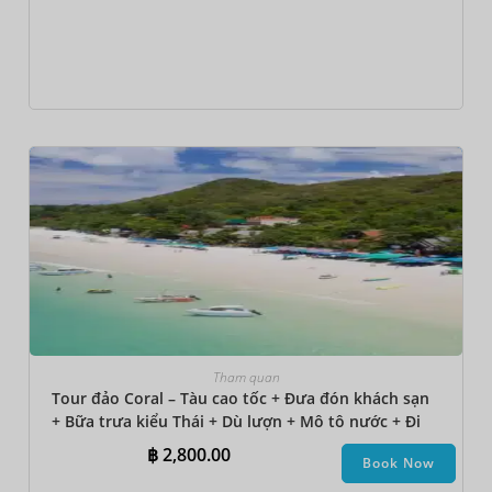
Tham quan
Tour đảo Coral – Tàu cao tốc + Đưa đón khách sạn
+ Bữa trưa kiểu Thái + Dù lượn + Mô tô nước + Đi
bộ dưới biển + Thuyền chuối + Lặn ngắm san hô
฿
2,800.00
Book Now