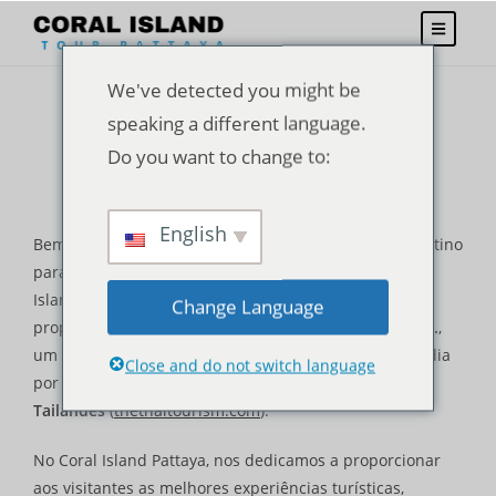
We've detected you might be
speaking a different language.
Do you want to change to:
Detalhes da empresa
English
Bem-vindo ao
Ilha de Coral Pattaya
, seu principal destino
para reservar pacotes turísticos exclusivos para Coral
Island em Pattaya e Phuket. Nossa plataforma é de
Change Language
propriedade e operada por
The Thai Tourism Co., Ltd.
,
um nome confiável na indústria do turismo da Tailândia
Close and do not switch language
por meio de nossa empresa controladora,
O Turismo
Tailandês
(
thethaitourism.com
).
No Coral Island Pattaya, nos dedicamos a proporcionar
aos visitantes as melhores experiências turísticas,